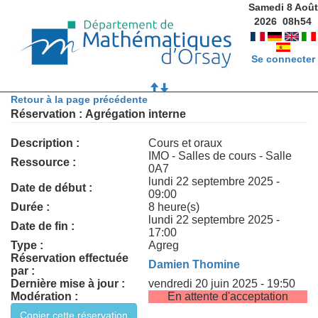
Samedi 8 Août
2026
08
h
54
Se connecter
Retour à la page précédente
Réservation : Agrégation interne
Description :
Cours et oraux
IMO - Salles de cours - Salle
Ressource :
0A7
lundi 22 septembre 2025 -
Date de début :
09:00
Durée :
8 heure(s)
lundi 22 septembre 2025 -
Date de fin :
17:00
Type :
Agreg
Réservation effectuée
Damien Thomine
par :
Dernière mise à jour :
vendredi 20 juin 2025 - 19:50
Modération :
En attente d'acceptation