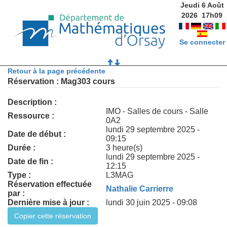
Jeudi 6 Août
2026
17
h
09
Se connecter
Retour à la page précédente
Réservation : Mag303 cours
Description :
IMO - Salles de cours - Salle
Ressource :
0A2
lundi 29 septembre 2025 -
Date de début :
09:15
Durée :
3 heure(s)
lundi 29 septembre 2025 -
Date de fin :
12:15
Type :
L3MAG
Réservation effectuée
Nathalie Carrierre
par :
Dernière mise à jour :
lundi 30 juin 2025 - 09:08