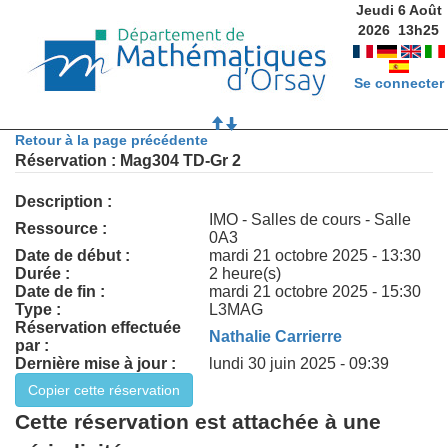
Jeudi 6 Août
2026
13
h
25
Se connecter
Retour à la page précédente
Réservation : Mag304 TD-Gr 2
Description :
IMO - Salles de cours - Salle
Ressource :
0A3
Date de début :
mardi 21 octobre 2025 - 13:30
Durée :
2 heure(s)
Date de fin :
mardi 21 octobre 2025 - 15:30
Type :
L3MAG
Réservation effectuée
Nathalie Carrierre
par :
Dernière mise à jour :
lundi 30 juin 2025 - 09:39
Cette réservation est attachée à une