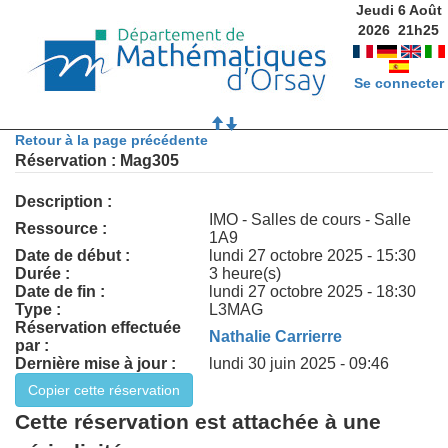
Jeudi 6 Août
2026
21
h
25
Se connecter
Retour à la page précédente
Réservation : Mag305
Description :
IMO - Salles de cours - Salle
Ressource :
1A9
Date de début :
lundi 27 octobre 2025 - 15:30
Durée :
3 heure(s)
Date de fin :
lundi 27 octobre 2025 - 18:30
Type :
L3MAG
Réservation effectuée
Nathalie Carrierre
par :
Dernière mise à jour :
lundi 30 juin 2025 - 09:46
Cette réservation est attachée à une