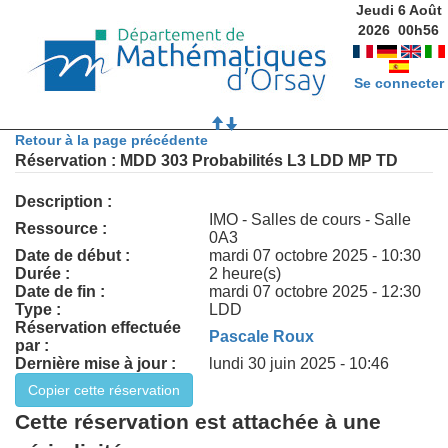
Jeudi 6 Août
2026
00
h
56
Se connecter
Retour à la page précédente
Réservation : MDD 303 Probabilités L3 LDD MP TD
Description :
IMO - Salles de cours - Salle
Ressource :
0A3
Date de début :
mardi 07 octobre 2025 - 10:30
Durée :
2 heure(s)
Date de fin :
mardi 07 octobre 2025 - 12:30
Type :
LDD
Réservation effectuée
Pascale Roux
par :
Dernière mise à jour :
lundi 30 juin 2025 - 10:46
Cette réservation est attachée à une