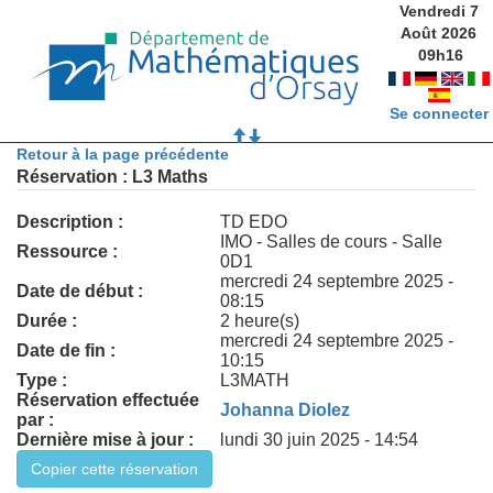
Vendredi 7
Août 2026
09
h
16
Se connecter
Retour à la page précédente
Réservation : L3 Maths
Description :
TD EDO
IMO - Salles de cours - Salle
Ressource :
0D1
mercredi 24 septembre 2025 -
Date de début :
08:15
Durée :
2 heure(s)
mercredi 24 septembre 2025 -
Date de fin :
10:15
Type :
L3MATH
Réservation effectuée
Johanna Diolez
par :
Dernière mise à jour :
lundi 30 juin 2025 - 14:54