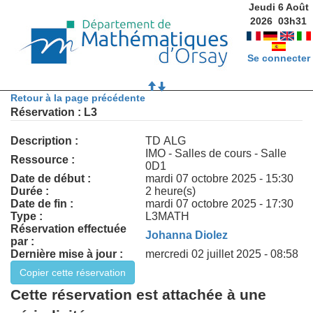
Jeudi 6 Août
2026
03
h
31
Se connecter
Retour à la page précédente
Réservation : L3
Description :
TD ALG
IMO - Salles de cours - Salle
Ressource :
0D1
Date de début :
mardi 07 octobre 2025 - 15:30
Durée :
2 heure(s)
Date de fin :
mardi 07 octobre 2025 - 17:30
Type :
L3MATH
Réservation effectuée
Johanna Diolez
par :
Dernière mise à jour :
mercredi 02 juillet 2025 - 08:58
Cette réservation est attachée à une