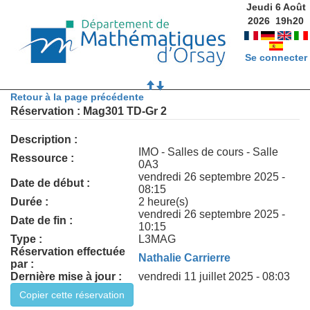
Jeudi 6 Août
2026
19
h
20
Se connecter
Retour à la page précédente
Réservation : Mag301 TD-Gr 2
Description :
IMO - Salles de cours - Salle
Ressource :
0A3
vendredi 26 septembre 2025 -
Date de début :
08:15
Durée :
2 heure(s)
vendredi 26 septembre 2025 -
Date de fin :
10:15
Type :
L3MAG
Réservation effectuée
Nathalie Carrierre
par :
Dernière mise à jour :
vendredi 11 juillet 2025 - 08:03