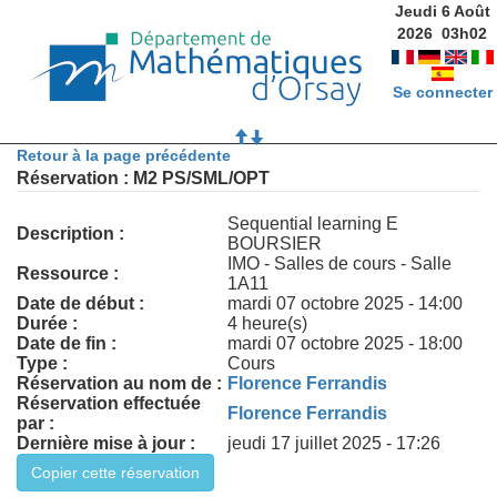
Jeudi 6 Août
2026
03
h
02
Se connecter
Retour à la page précédente
Réservation : M2 PS/SML/OPT
Sequential learning E
Description :
BOURSIER
IMO - Salles de cours - Salle
Ressource :
1A11
Date de début :
mardi 07 octobre 2025 - 14:00
Durée :
4 heure(s)
Date de fin :
mardi 07 octobre 2025 - 18:00
Type :
Cours
Réservation au nom de :
Florence Ferrandis
Réservation effectuée
Florence Ferrandis
par :
Dernière mise à jour :
jeudi 17 juillet 2025 - 17:26