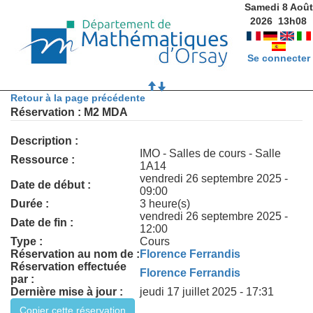
Samedi 8 Août
2026
13
h
08
Se connecter
Retour à la page précédente
Réservation : M2 MDA
Description :
IMO - Salles de cours - Salle
Ressource :
1A14
vendredi 26 septembre 2025 -
Date de début :
09:00
Durée :
3 heure(s)
vendredi 26 septembre 2025 -
Date de fin :
12:00
Type :
Cours
Réservation au nom de :
Florence Ferrandis
Réservation effectuée
Florence Ferrandis
par :
Dernière mise à jour :
jeudi 17 juillet 2025 - 17:31