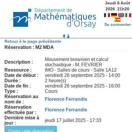
Jeudi 6 Août
2026
21
h
20
Se connecter
Retour à la page précédente
Réservation : M2 MDA
Mouvement brownien et calcul
Description :
stochastique - M. FEVRIER
Ressource :
IMO - Salles de cours - Salle 1A12
Date de début :
vendredi 26 septembre 2025 - 14:00
Durée :
2 heure(s)
Date de fin :
vendredi 26 septembre 2025 - 16:00
Type :
Cours
Réservation au
Florence Ferrandis
nom de :
Réservation
Florence Ferrandis
effectuée par :
Dernière mise à
jeudi 17 juillet 2025 - 17:33
jour :