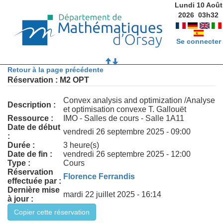
Lundi 10 Août
2026
03
h
32
Se connecter
Retour à la page précédente
Réservation : M2 OPT
Convex analysis and optimization /Analyse
Description :
et optimisation convexe T. Gallouët
Ressource :
IMO - Salles de cours - Salle 1A11
Date de début
vendredi 26 septembre 2025 - 09:00
:
Durée :
3 heure(s)
Date de fin :
vendredi 26 septembre 2025 - 12:00
Type :
Cours
Réservation
Florence Ferrandis
effectuée par :
Dernière mise
mardi 22 juillet 2025 - 16:14
à jour :