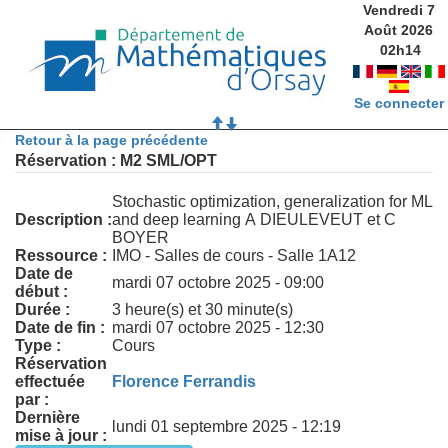
Vendredi 7
Août 2026
02
h
14
Se connecter
Retour à la page précédente
Réservation : M2 SML/OPT
Stochastic optimization, generalization for ML
Description :
and deep learning A DIEULEVEUT et C
BOYER
Ressource :
IMO - Salles de cours - Salle 1A12
Date de
mardi 07 octobre 2025 - 09:00
début :
Durée :
3 heure(s) et 30 minute(s)
Date de fin :
mardi 07 octobre 2025 - 12:30
Type :
Cours
Réservation
effectuée
Florence Ferrandis
par :
Dernière
lundi 01 septembre 2025 - 12:19
mise à jour :