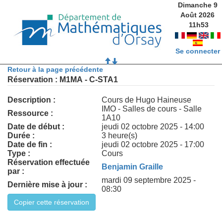
Dimanche 9
Août 2026
11
h
53
Se connecter
Retour à la page précédente
Réservation : M1MA - C-STA1
Description :
Cours de Hugo Haineuse
IMO - Salles de cours - Salle
Ressource :
1A10
Date de début :
jeudi 02 octobre 2025 - 14:00
Durée :
3 heure(s)
Date de fin :
jeudi 02 octobre 2025 - 17:00
Type :
Cours
Réservation effectuée
Benjamin Graille
par :
mardi 09 septembre 2025 -
Dernière mise à jour :
08:30