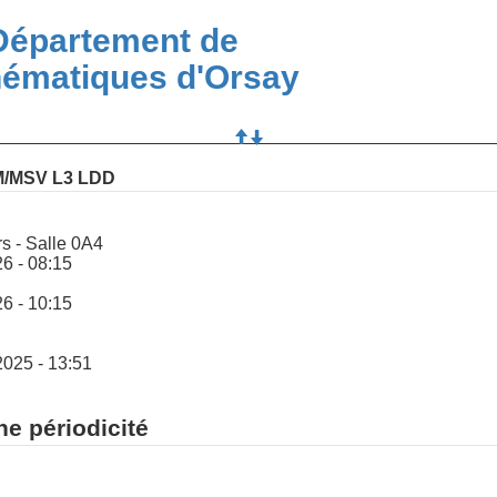
Département de
ématiques d'Orsay
Réservation : MDD 351 Algèbre linéaire TD EM/MSV L3 LDD
rs - Salle 0A4
6 - 08:15
6 - 10:15
2025 - 13:51
ne périodicité