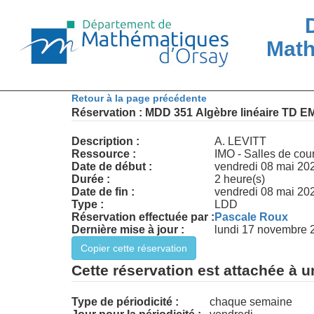
Math
Retour à la page précédente
Description :
A. LEVITT
Ressource :
IMO - Salles de cou
Date de début :
vendredi 08 mai 202
Durée :
2 heure(s)
Date de fin :
vendredi 08 mai 202
Type :
LDD
Réservation effectuée par :
Pascale Roux
Dernière mise à jour :
lundi 17 novembre 
Cette réservation est attachée à u
Type de périodicité :
chaque semaine