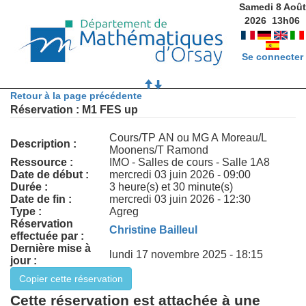
Samedi 8 Août
2026
13
h
06
Se connecter
Retour à la page précédente
Réservation : M1 FES up
Cours/TP AN ou MG A Moreau/L
Description :
Moonens/T Ramond
Ressource :
IMO - Salles de cours - Salle 1A8
Date de début :
mercredi 03 juin 2026 - 09:00
Durée :
3 heure(s) et 30 minute(s)
Date de fin :
mercredi 03 juin 2026 - 12:30
Type :
Agreg
Réservation
Christine Bailleul
effectuée par :
Dernière mise à
lundi 17 novembre 2025 - 18:15
jour :
Cette réservation est attachée à une