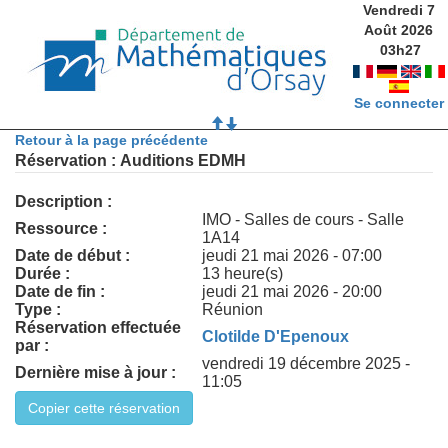
Vendredi 7
Août 2026
03
h
27
Se connecter
Retour à la page précédente
Réservation : Auditions EDMH
Description :
IMO - Salles de cours - Salle
Ressource :
1A14
Date de début :
jeudi 21 mai 2026 - 07:00
Durée :
13 heure(s)
Date de fin :
jeudi 21 mai 2026 - 20:00
Type :
Réunion
Réservation effectuée
Clotilde D'Epenoux
par :
vendredi 19 décembre 2025 -
Dernière mise à jour :
11:05