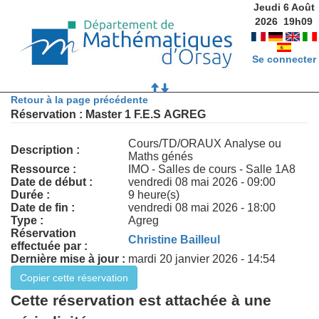
Jeudi 6 Août
2026
19
h
09
Se connecter
Retour à la page précédente
Réservation : Master 1 F.E.S AGREG
Cours/TD/ORAUX Analyse ou
Description :
Maths génés
Ressource :
IMO - Salles de cours - Salle 1A8
Date de début :
vendredi 08 mai 2026 - 09:00
Durée :
9 heure(s)
Date de fin :
vendredi 08 mai 2026 - 18:00
Type :
Agreg
Réservation
Christine Bailleul
effectuée par :
Dernière mise à jour :
mardi 20 janvier 2026 - 14:54
Cette réservation est attachée à une