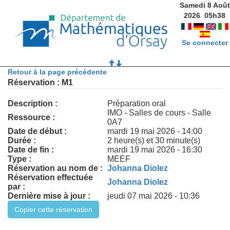
Samedi 8 Août
2026
05
h
38
Se connecter
Retour à la page précédente
Réservation : M1
Description :
Préparation oral
IMO - Salles de cours - Salle
Ressource :
0A7
Date de début :
mardi 19 mai 2026 - 14:00
Durée :
2 heure(s) et 30 minute(s)
Date de fin :
mardi 19 mai 2026 - 16:30
Type :
MEEF
Réservation au nom de :
Johanna Diolez
Réservation effectuée
Johanna Diolez
par :
Dernière mise à jour :
jeudi 07 mai 2026 - 10:36