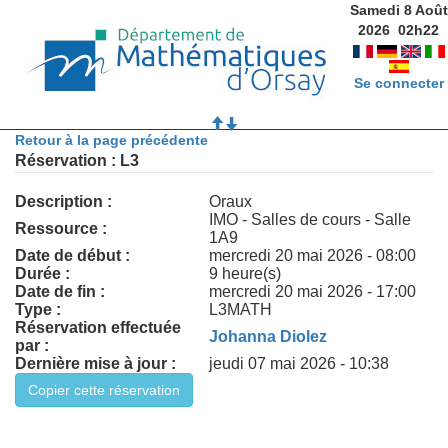
Samedi 8 Août
2026
02
h
22
Se connecter
Retour à la page précédente
Réservation : L3
Description :
Oraux
IMO - Salles de cours - Salle
Ressource :
1A9
Date de début :
mercredi 20 mai 2026 - 08:00
Durée :
9 heure(s)
Date de fin :
mercredi 20 mai 2026 - 17:00
Type :
L3MATH
Réservation effectuée
Johanna Diolez
par :
Dernière mise à jour :
jeudi 07 mai 2026 - 10:38