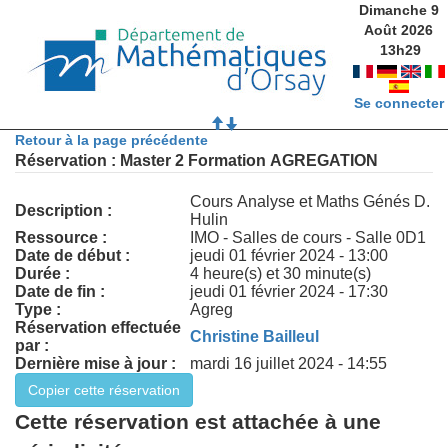
Dimanche 9
Août 2026
13
h
29
Se connecter
Retour à la page précédente
Réservation : Master 2 Formation AGREGATION
Cours Analyse et Maths Génés D.
Description :
Hulin
Ressource :
IMO - Salles de cours - Salle 0D1
Date de début :
jeudi 01 février 2024 - 13:00
Durée :
4 heure(s) et 30 minute(s)
Date de fin :
jeudi 01 février 2024 - 17:30
Type :
Agreg
Réservation effectuée
Christine Bailleul
par :
Dernière mise à jour :
mardi 16 juillet 2024 - 14:55
Cette réservation est attachée à une