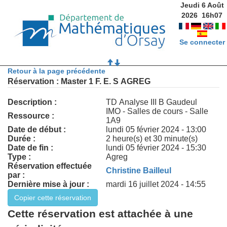
Jeudi 6 Août
2026
16
h
07
Se connecter
Retour à la page précédente
Réservation : Master 1 F. E. S AGREG
Description :
TD Analyse III B Gaudeul
IMO - Salles de cours - Salle
Ressource :
1A9
Date de début :
lundi 05 février 2024 - 13:00
Durée :
2 heure(s) et 30 minute(s)
Date de fin :
lundi 05 février 2024 - 15:30
Type :
Agreg
Réservation effectuée
Christine Bailleul
par :
Dernière mise à jour :
mardi 16 juillet 2024 - 14:55
Cette réservation est attachée à une