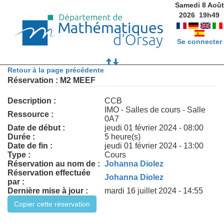
Samedi 8 Août
2026
19
h
49
Se connecter
Retour à la page précédente
Réservation : M2 MEEF
Description :
CCB
IMO - Salles de cours - Salle
Ressource :
0A7
Date de début :
jeudi 01 février 2024 - 08:00
Durée :
5 heure(s)
Date de fin :
jeudi 01 février 2024 - 13:00
Type :
Cours
Réservation au nom de :
Johanna Diolez
Réservation effectuée
Johanna Diolez
par :
Dernière mise à jour :
mardi 16 juillet 2024 - 14:55