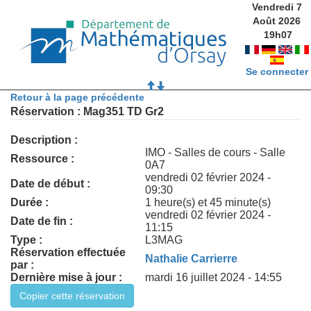
Vendredi 7
Août 2026
19
h
07
Se connecter
Retour à la page précédente
Réservation : Mag351 TD Gr2
Description :
IMO - Salles de cours - Salle
Ressource :
0A7
vendredi 02 février 2024 -
Date de début :
09:30
Durée :
1 heure(s) et 45 minute(s)
vendredi 02 février 2024 -
Date de fin :
11:15
Type :
L3MAG
Réservation effectuée
Nathalie Carrierre
par :
Dernière mise à jour :
mardi 16 juillet 2024 - 14:55