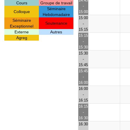
14:45
Cours
Groupe de travail
-
Séminaire
Colloque
15:00
Hebdomadaire
15:00
Séminaire
Soutenance
-
Exceptionnel
15:15
Externe
Autres
15:15
Agreg
-
15:30
15:30
-
15:45
15:45
-
16:00
16:00
-
16:15
16:15
-
16:30
16:30
-