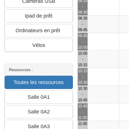
09:15
-
09:30
09:30
-
09:45
09:45
-
10:00
10:00
-
10:15
Ressources :
10:15
-
10:30
10:30
-
10:45
10:45
-
11:00
11:00