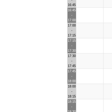
16:45
16:45
-
17:00
17:00
-
17:15
17:15
-
17:30
17:30
-
17:45
17:45
-
18:00
18:00
-
18:15
18:15
-
18:30