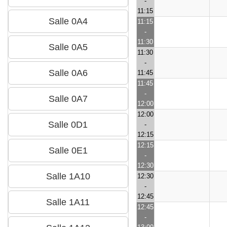
-
11:15
11:15
-
11:30
11:30
-
11:45
11:45
-
12:00
12:00
-
12:15
12:15
-
12:30
12:30
-
12:45
12:45
-