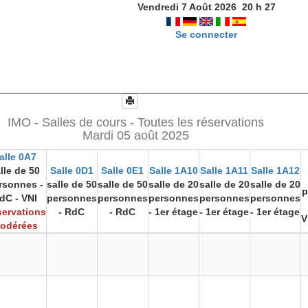
Vendredi 7 Août 2026
20
h
27
Se connecter
IMO - Salles de cours - Toutes les réservations
Mardi 05 août 2025
alle 0A7
lle de 50
Salle 0D1
Salle 0E1
Salle 1A10
Salle 1A11
Salle 1A12
rsonnes -
salle de 50
salle de 50
salle de 20
salle de 20
salle de 20
p
dC - VNI
personnes
personnes
personnes
personnes
personnes
ervations
- RdC
- RdC
- 1er étage
- 1er étage
- 1er étage
V
odérées