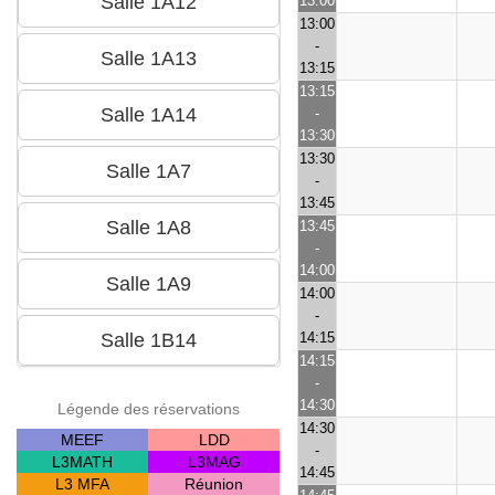
13:00
13:00
-
13:15
13:15
-
13:30
13:30
-
13:45
13:45
-
14:00
14:00
-
14:15
14:15
-
14:30
Légende des réservations
14:30
MEEF
LDD
-
L3MATH
L3MAG
14:45
L3 MFA
Réunion