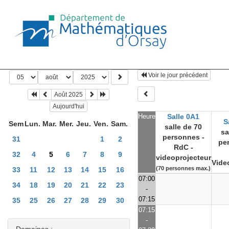
Voir le jour précédent
Août 2025
Aujourd'hui
Heure
Salle 0A1
S
Sem
Lun.
Mar.
Mer.
Jeu.
Ven.
Sam.
salle de 70
sa
personnes -
31
1
2
pe
RdC -
32
4
5
6
7
8
9
videoprojecteur
Vide
(70 personnes max.)
33
11
12
13
14
15
16
07:00
34
18
19
20
21
22
23
-
07:15
35
25
26
27
28
29
30
07:15
-
Domaines :