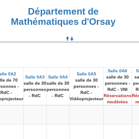
Département de
Mathématiques d'Orsay
Salle 0A6
S
alle 0A2
Salle 0A5
Salle 0A3
Salle 0A4
salle de 30
sa
lle de 70
salle de 30
salle de 30
salle de 30
personnes -
pe
rsonnes -
personnes -
personnes
personnes
RdC - VNI
R
RdC -
RdC -
- RdC
- RdC
Réservations
Rés
oprojecteur
Vidéoprojecteur
modérées
m