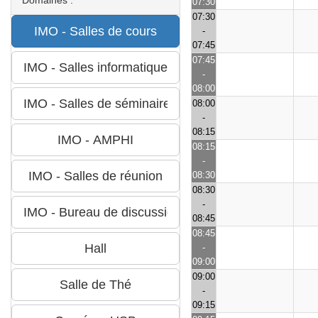
07:30
07:30
-
07:45
07:45
-
08:00
08:00
-
08:15
08:15
-
08:30
08:30
-
08:45
08:45
-
09:00
09:00
-
09:15