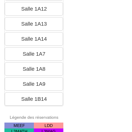
Légende des réservations
MEEF
LDD
L3MATH
L3MAG