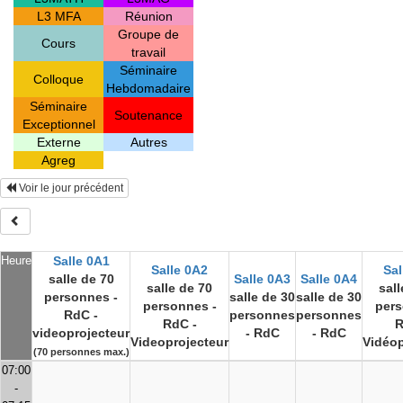
L3 MFA
Réunion
Groupe de
Cours
travail
Séminaire
Colloque
Hebdomadaire
Séminaire
Soutenance
Exceptionnel
Externe
Autres
Agreg
Voir le jour précédent
Heure
Salle 0A1
Salle 0A2
Sal
salle de 70
Salle 0A3
Salle 0A4
salle de 70
sall
personnes -
salle de 30
salle de 30
personnes -
pers
RdC -
personnes
personnes
RdC -
R
videoprojecteur
- RdC
- RdC
Videoprojecteur
Vidéop
(70 personnes max.)
07:00
-