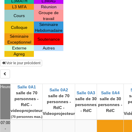
L3MATH
L3MAG
L3 MFA
Réunion
Groupe de
Cours
travail
Séminaire
Colloque
Hebdomadaire
Séminaire
Soutenance
Exceptionnel
Externe
Autres
Agreg
Voir le jour précédent
Heure
Salle 0A1
Salle 0A2
salle de 70
Salle 0A3
Salle 0A4
salle de 70
s
personnes -
salle de 30
salle de 30
personnes -
p
RdC -
personnes
personnes -
RdC -
videoprojecteur
- RdC
RdC
Videoprojecteur
Vid
(70 personnes max.)
07:00
-