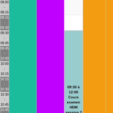
09:00
-
09:15
09:15
-
09:30
09:30
-
09:45
09:45
-
10:00
10:00
-
10:15
10:15
-
09:30 à
10:30
12:00
10:30
Cours
-
examen
10:45
HDM
10:45
session 2