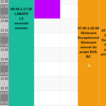
12:45
12:45
08:30 à 17:30
-
L3MATH
13:00
L3
13:00
seconde
-
session
07:00 à 20:00
13:15
07
Séminaire
13:15
Exceptionnel
Ex
-
Séminaire
13:30
annuel du
a
13:30
projet EUS-
pr
-
BC
13:45
13:45
-
14:00
14:00
-
14:15
14:15
-
14:30