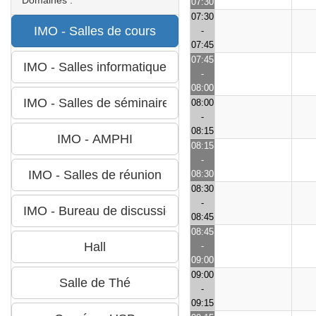
07:30
07:30
-
07:45
07:45
-
08:00
08:00
-
08:15
08:15
-
08:30
08:30
-
08:45
08:45
-
09:00
09:00
-
09:15