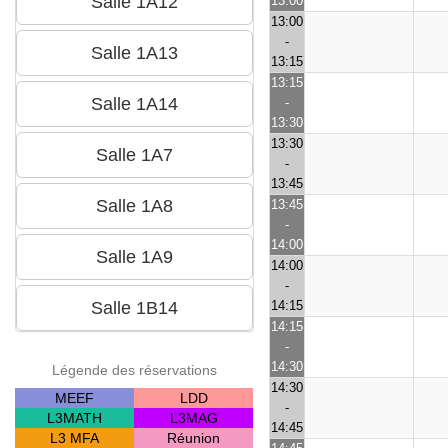
13:00
13:00
-
13:15
13:15
-
13:30
13:30
-
13:45
13:45
-
14:00
14:00
-
14:15
14:15
-
14:30
Légende des réservations
14:30
MEEF
LDD
-
L3MATH
L3MAG
14:45
L3 MFA
Réunion