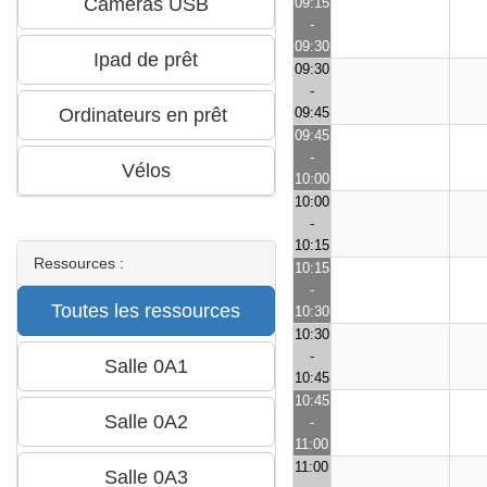
09:15
-
09:30
09:30
-
09:45
09:45
-
10:00
10:00
-
10:15
Ressources :
10:15
-
10:30
10:30
-
10:45
10:45
-
11:00
11:00