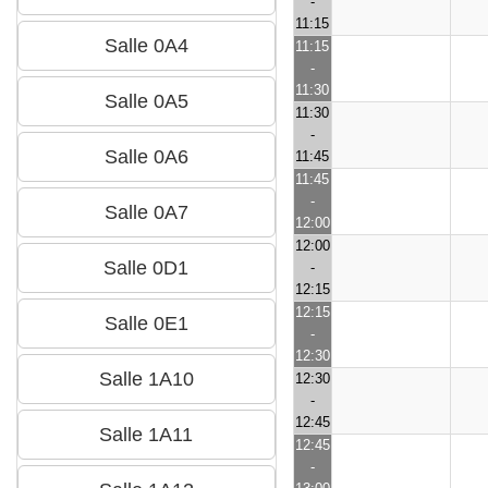
-
11:15
11:15
-
11:30
11:30
-
11:45
11:45
-
12:00
12:00
-
12:15
12:15
-
12:30
12:30
-
12:45
12:45
-