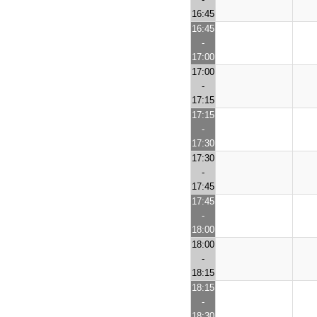
16:45
16:45
-
17:00
17:00
-
17:15
17:15
-
17:30
17:30
-
17:45
17:45
-
18:00
18:00
-
18:15
18:15
-
18:30