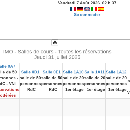
Vendredi 7 Août 2026
02
h
37
Se connecter
IMO - Salles de cours - Toutes les réservations
Jeudi 31 juillet 2025
alle 0A7
lle de 50
Salle 0D1
Salle 0E1
Salle 1A10
Salle 1A11
Salle 1A12
rsonnes -
salle de 50
salle de 50
salle de 20
salle de 20
salle de 20
p
dC - VNI
personnes
personnes
personnes
personnes
personnes
ervations
- RdC
- RdC
- 1er étage
- 1er étage
- 1er étage
V
odérées