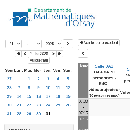
Voir le jour précédent
Juillet 2025
Aujourd'hui
Heure
Salle 0A1
S
Sem
Lun.
Mar.
Mer.
Jeu.
Ven.
Sam.
salle de 70
sa
personnes -
27
1
2
3
4
5
pe
RdC -
28
7
8
9
10
11
12
videoprojecteur
Vide
(70 personnes max.)
29
14
15
16
17
18
19
07:00
30
21
22
23
24
25
26
-
07:15
31
28
29
30
31
07:15
-
Domaines :