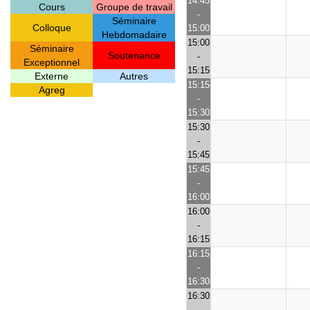
14:45
Cours
Groupe de travail
-
Séminaire
Colloque
15:00
Hebdomadaire
15:00
Séminaire
Soutenance
-
Exceptionnel
15:15
Externe
Autres
15:15
Agreg
-
15:30
15:30
-
15:45
15:45
-
16:00
16:00
-
16:15
16:15
-
16:30
16:30
-