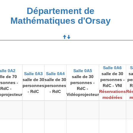
Département de
Mathématiques d'Orsay
Salle 0A6
S
alle 0A2
Salle 0A5
Salle 0A3
Salle 0A4
salle de 30
sa
lle de 70
salle de 30
salle de 30
salle de 30
personnes -
pe
rsonnes -
personnes -
personnes
personnes
RdC - VNI
R
RdC -
RdC -
- RdC
- RdC
Réservations
Rés
oprojecteur
Vidéoprojecteur
modérées
m