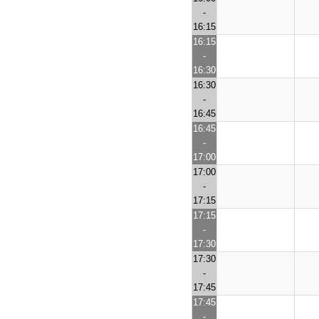
-
16:15
16:15
-
16:30
16:30
-
16:45
16:45
-
17:00
17:00
-
17:15
17:15
-
17:30
17:30
-
17:45
17:45
-