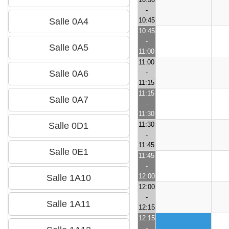
-
10:45
10:45
-
11:00
11:00
-
11:15
11:15
-
11:30
11:30
-
11:45
11:45
-
12:00
12:00
-
12:15
12:15
-