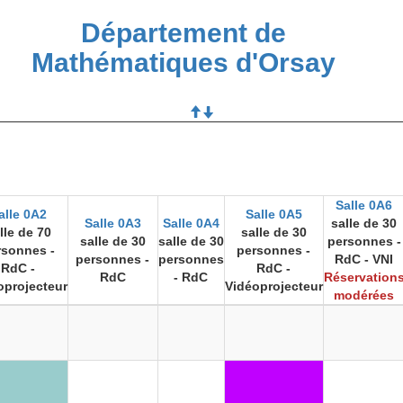
Département de
Mathématiques d'Orsay
Salle 0A6
alle 0A2
Salle 0A5
Salle 0A3
Salle 0A4
salle de 30
lle de 70
salle de 30
salle de 30
salle de 30
personnes -
rsonnes -
personnes -
personnes -
personnes
RdC - VNI
RdC -
RdC -
RdC
- RdC
Réservation
oprojecteur
Vidéoprojecteur
modérées