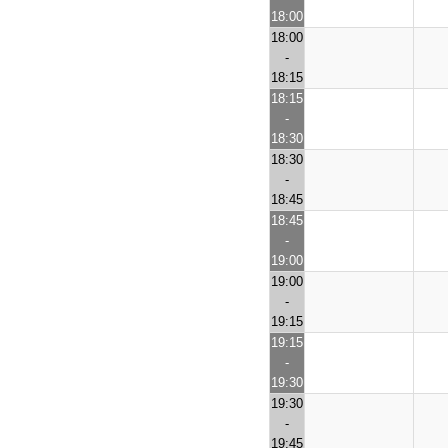
18:00
18:00
-
18:15
18:15
-
18:30
18:30
-
18:45
18:45
-
19:00
19:00
-
19:15
19:15
-
19:30
19:30
-
19:45