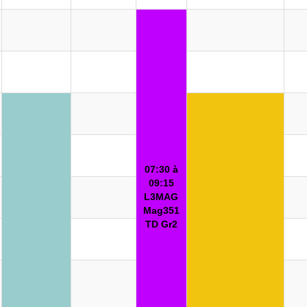
07:30 à
09:15
L3MAG
Mag351
TD Gr2