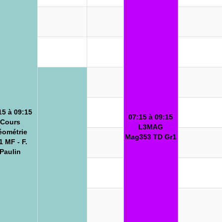
15 à 09:15
07:15 à 09:15
Cours
L3MAG
éométrie
Mag353 TD Gr1
 MF - F.
Paulin