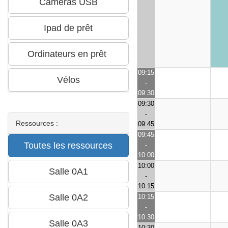
09:15
-
09:30
09:30
-
Ressources :
09:45
09:45
-
10:00
10:00
-
10:15
10:15
-
10:30
10:30