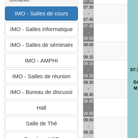
07:30
07:30
-
07:45
07:45
-
08:00
08:00
-
08:15
08:15
07:
-
08:30
G
08:30
M1
-
08:45
08:45
-
09:00
09:00
-
09:15