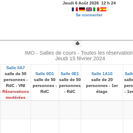
Jeudi 6 Août 2026
12
h
24
Se connecter
IMO - Salles de cours - Toutes les réservatio
Jeudi 15 février 2024
Salle 0A7
salle de 50
Salle 0D1
Salle 0E1
Salle 1A10
Sall
personnes -
salle de 50
salle de 50
salle de 20
sall
RdC - VNI
personnes -
personnes
personnes - 1er
per
s
Réservations
RdC
- RdC
étage
- 1e
modérées