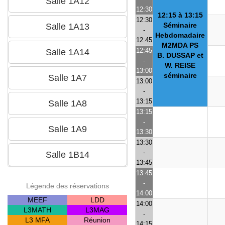
12:30
12:15 à 13:15
12:30
Séminaire
-
Hebdomadaire
12:45
M2MDA PS
12:45
B. DUSSAP et
-
W. REISE
13:00
séminaire
13:00
-
13:15
13:15
-
13:30
13:30
-
13:45
13:45
-
Légende des réservations
14:00
MEEF
LDD
14:00
L3MATH
L3MAG
-
L3 MFA
Réunion
14:15