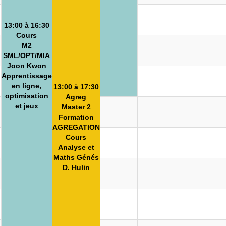
13:00 à 16:30
Cours
M2
SML/OPT/MIA
Joon Kwon
Apprentissage
en ligne,
13:00 à 17:30
optimisation
Agreg
et jeux
Master 2
Formation
AGREGATION
Cours
Analyse et
Maths Génés
D. Hulin