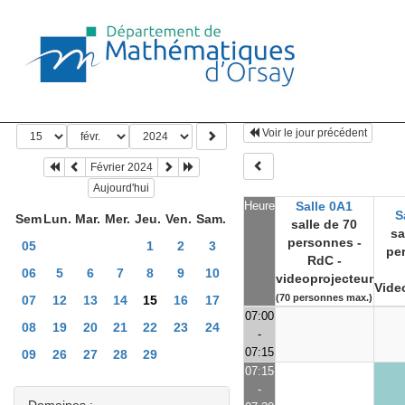
Voir le jour précédent
Février 2024
Aujourd'hui
Heure
Salle 0A1
S
Sem
Lun.
Mar.
Mer.
Jeu.
Ven.
Sam.
salle de 70
sa
personnes -
05
1
2
3
pe
RdC -
06
5
6
7
8
9
10
videoprojecteur
Vide
(70 personnes max.)
07
12
13
14
15
16
17
07:00
08
19
20
21
22
23
24
-
07:15
09
26
27
28
29
07:15
-
Domaines :