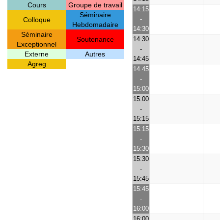
Cours
Groupe de travail
14:15
Séminaire
-
Colloque
Hebdomadaire
14:30
Séminaire
Soutenance
14:30
Exceptionnel
-
Externe
Autres
14:45
Agreg
14:45
-
15:00
15:00
-
15:15
15:15
-
15:30
15:30
-
15:45
15:45
-
16:00
16:00