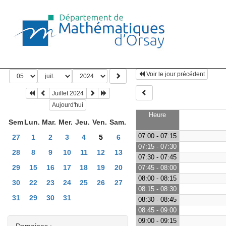
Voir le jour précédent
Juillet 2024
Aujourd'hui
Heure
Sem
Lun.
Mar.
Mer.
Jeu.
Ven.
Sam.
07:00 - 07:15
27
1
2
3
4
5
6
07:15 - 07:30
28
8
9
10
11
12
13
07:30 - 07:45
29
15
16
17
18
19
20
07:45 - 08:00
08:00 - 08:15
30
22
23
24
25
26
27
08:15 - 08:30
31
29
30
31
08:30 - 08:45
08:45 - 09:00
09:00 - 09:15
Domaines :