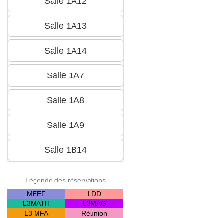
Légende des réservations
MEEF
LDD
L3MATH
L3MAG
L3 MFA
Réunion