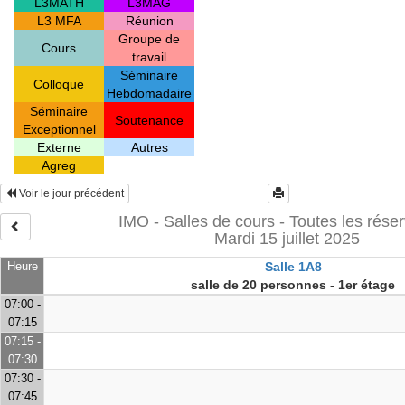
L3MATH
L3MAG
L3 MFA
Réunion
Groupe de
Cours
travail
Séminaire
Colloque
Hebdomadaire
Séminaire
Soutenance
Exceptionnel
Externe
Autres
Agreg
Voir le jour précédent
IMO - Salles de cours - Toutes les réser
Mardi 15 juillet 2025
Heure
Salle 1A8
salle de 20 personnes - 1er étage
07:00 -
07:15
07:15 -
07:30
07:30 -
07:45