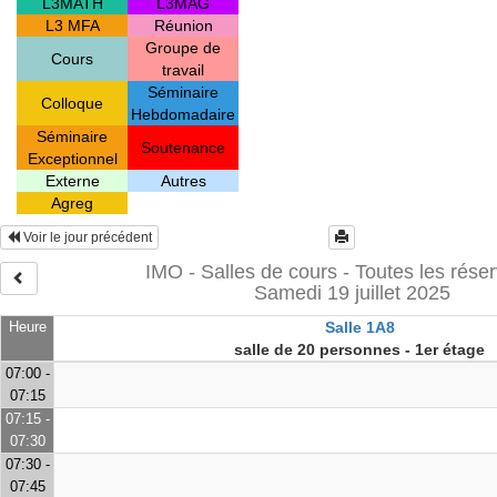
L3MATH
L3MAG
L3 MFA
Réunion
Groupe de
Cours
travail
Séminaire
Colloque
Hebdomadaire
Séminaire
Soutenance
Exceptionnel
Externe
Autres
Agreg
Voir le jour précédent
IMO - Salles de cours - Toutes les réser
Samedi 19 juillet 2025
Heure
Salle 1A8
salle de 20 personnes - 1er étage
07:00 -
07:15
07:15 -
07:30
07:30 -
07:45