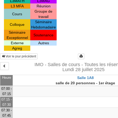
L3MATH
L3MAG
L3 MFA
Réunion
Groupe de
Cours
travail
Séminaire
Colloque
Hebdomadaire
Séminaire
Soutenance
Exceptionnel
Externe
Autres
Agreg
Voir le jour précédent
IMO - Salles de cours - Toutes les réser
Lundi 28 juillet 2025
Heure
Salle 1A8
salle de 20 personnes - 1er étage
07:00 -
07:15
07:15 -
07:30
07:30 -
07:45