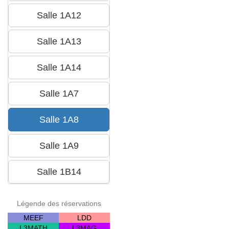
Légende des réservations
MEEF
LDD
L3MATH
L3MAG