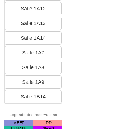
Légende des réservations
MEEF
LDD
L3MATH
L3MAG