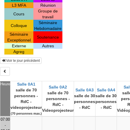
L3 MFA
Réunion
Groupe de
Cours
travail
Séminaire
Colloque
Hebdomadaire
Séminaire
Soutenance
Exceptionnel
Externe
Autres
Agreg
Voir le jour précédent
Heure
Salle 0A1
Salle 0A2
Sal
salle de 70
Salle 0A3
Salle 0A4
salle de 70
sall
personnes -
salle de 30
salle de 30
personnes -
pers
RdC -
personnes
personnes
RdC -
R
videoprojecteur
- RdC
- RdC
Videoprojecteur
Vidéop
(70 personnes max.)
07:00
-