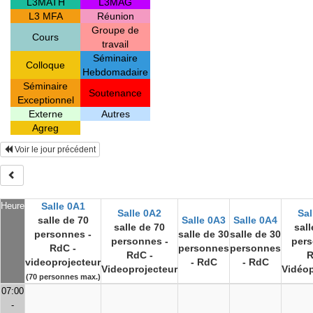
L3MATH
L3MAG
L3 MFA
Réunion
Groupe de
Cours
travail
Séminaire
Colloque
Hebdomadaire
Séminaire
Soutenance
Exceptionnel
Externe
Autres
Agreg
Voir le jour précédent
Heure
Salle 0A1
Salle 0A2
Sal
salle de 70
Salle 0A3
Salle 0A4
salle de 70
sall
personnes -
salle de 30
salle de 30
personnes -
pers
RdC -
personnes
personnes
RdC -
R
videoprojecteur
- RdC
- RdC
Videoprojecteur
Vidéop
(70 personnes max.)
07:00
-