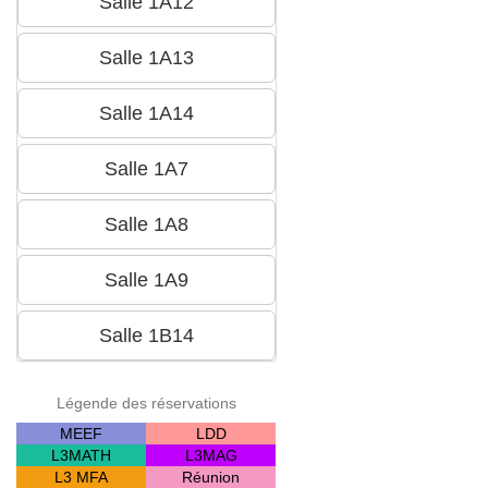
Légende des réservations
MEEF
LDD
L3MATH
L3MAG
L3 MFA
Réunion