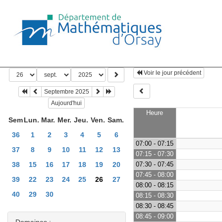
Voir le jour précédent
Septembre 2025
Aujourd'hui
Heure
Sem
Lun.
Mar.
Mer.
Jeu.
Ven.
Sam.
36
1
2
3
4
5
6
07:00 - 07:15
37
8
9
10
11
12
13
07:15 - 07:30
38
15
16
17
18
19
20
07:30 - 07:45
07:45 - 08:00
39
22
23
24
25
26
27
08:00 - 08:15
40
29
30
08:15 - 08:30
08:30 - 08:45
08:45 - 09:00
Domaines :