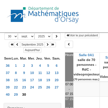
Voir le jour précédent
Septembre 2025
Aujourd'hui
Heure
Salle 0A1
S
Sem
Lun.
Mar.
Mer.
Jeu.
Ven.
Sam.
salle de 70
sa
personnes -
36
1
2
3
4
5
6
pe
RdC -
37
8
9
10
11
12
13
videoprojecteur
Vide
(70 personnes max.)
38
15
16
17
18
19
20
07:00
39
22
23
24
25
26
27
-
07:15
40
29
30
07:15
-
Domaines :