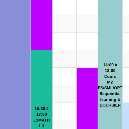
14:00 à
18:00
Cours
M2
PS/SML/OPT
Sequential
learning E
BOURSIER
15:30 à
17:30
L3MATH
L3