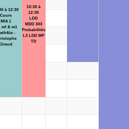
10:30 à
30 à 12:30
12:30
Cours
LDD
MIA 1
MDD 303
 mf & m1
Probabilités
ath&ia -
L3 LDD MP
ristophe
TD
Giraud