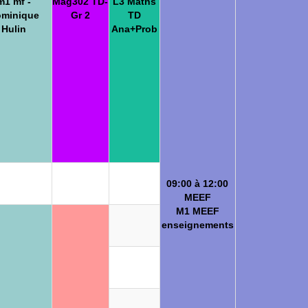
m1 mf -
Mag302 TD-
L3 Maths
minique
Gr 2
TD
Hulin
Ana+Prob
09:00 à 12:00
MEEF
M1 MEEF
enseignements