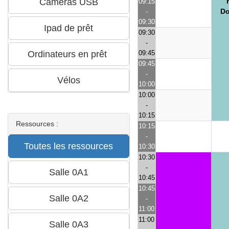
09:15
Do
-
09:30
09:30
-
09:45
09:45
-
10:00
10:00
-
10:15
Ressources :
10:15
-
10:30
10:30
-
10:45
10:45
-
11:00
11:00