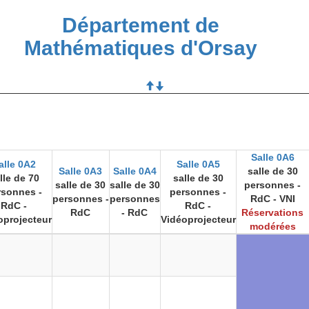
Département de
Mathématiques d'Orsay
Salle 0A6
alle 0A2
Salle 0A5
Salle 0A3
Salle 0A4
salle de 30
lle de 70
salle de 30
salle de 30
salle de 30
personnes -
rsonnes -
personnes -
personnes -
personnes
RdC - VNI
RdC -
RdC -
RdC
- RdC
Réservations
oprojecteur
Vidéoprojecteur
modérées