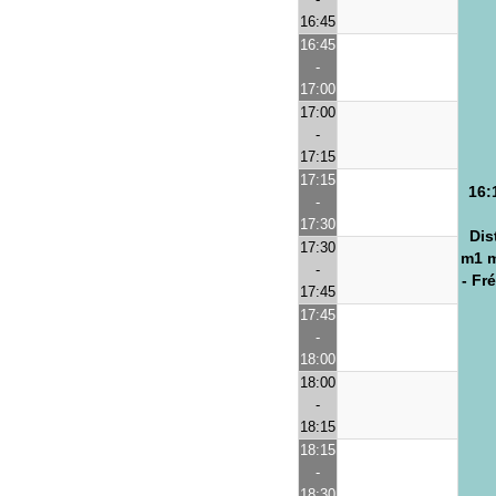
16:45
16:45
-
17:00
17:00
-
17:15
17:15
16:
-
17:30
Dis
17:30
m1 m
-
- Fr
17:45
17:45
-
18:00
18:00
-
18:15
18:15
-
18:30