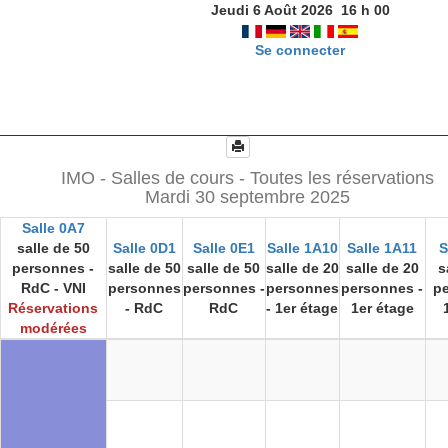
Jeudi 6 Août 2026
16
h
00
Se connecter
IMO - Salles de cours - Toutes les réservations
Mardi 30 septembre 2025
Salle 0A7
salle de 50
Salle 0D1
Salle 0E1
Salle 1A10
Salle 1A11
S
personnes -
salle de 50
salle de 50
salle de 20
salle de 20
s
RdC - VNI
personnes
personnes -
personnes
personnes -
p
Réservations
- RdC
RdC
- 1er étage
1er étage
modérées