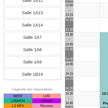
13:00
13:00
-
13:15
13:15
-
13:30
13:30
-
13:45
13:45
-
14:00
14:00
-
14:15
14:15
-
14:30
Légende des réservations
14:30
13:
MEEF
LDD
-
L3MATH
L3MAG
14:45
Pro
L3 MFA
Réunion