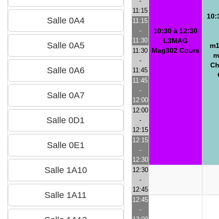
-
11:15
10:
11:15
-
10:30 à 12:30
11:30
L3MAG
m1
Mag302 Cours
11:30
m
-
Ch
11:45
11:45
-
12:00
12:00
-
12:15
12:15
-
12:30
12:30
-
12:45
12:45
-