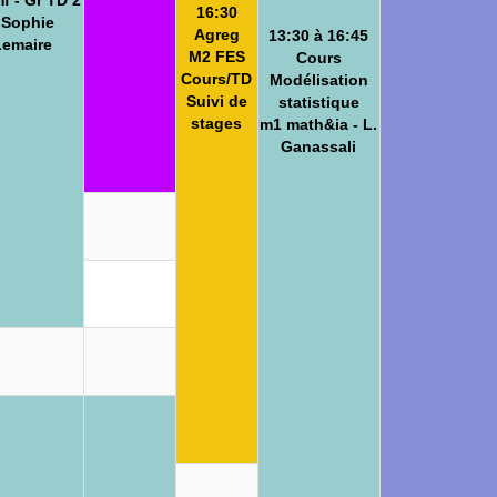
f - Gr TD 2
16:30
 Sophie
Agreg
13:30 à 16:45
Lemaire
M2 FES
Cours
Cours/TD
Modélisation
Suivi de
statistique
stages
m1 math&ia - L.
Ganassali