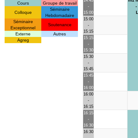
m1 m
14:45
Cours
Groupe de travail
-
-
Séminaire
Colloque
15:00
Hebdomadaire
15:00
Séminaire
Soutenance
-
Exceptionnel
15:15
Externe
Autres
15:15
Agreg
-
15:30
15:30
-
15:45
15:45
-
16:00
16:00
-
16:15
16:15
-
16:30
16:30
-