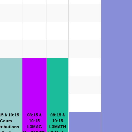
15 à 10:15
08:15 à
08:15 à
Cours
10:15
10:15
tributions
L3MAG
L3MATH