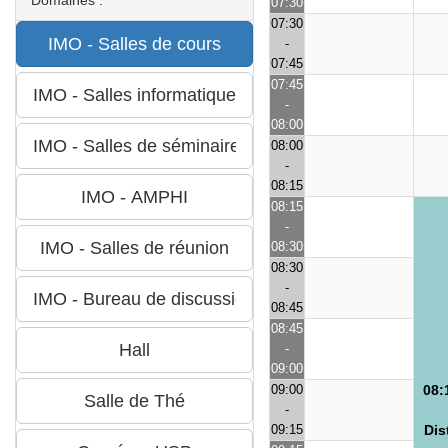
07:30
07:30
-
07:45
07:45
-
08:00
08:00
-
08:15
08:15
-
08:30
08:30
-
08:45
08:45
-
09:00
09:00
08:
-
09:15
Dis