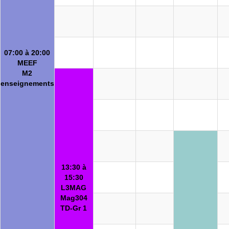
07:00 à 20:00
MEEF
M2
enseignements
13:30 à
15:30
L3MAG
Mag304
TD-Gr 1