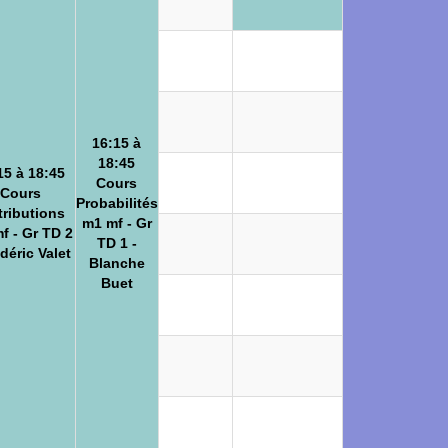
16:15 à
18:45
15 à 18:45
Cours
Cours
Probabilités
tributions
m1 mf - Gr
f - Gr TD 2
TD 1 -
édéric Valet
Blanche
Buet