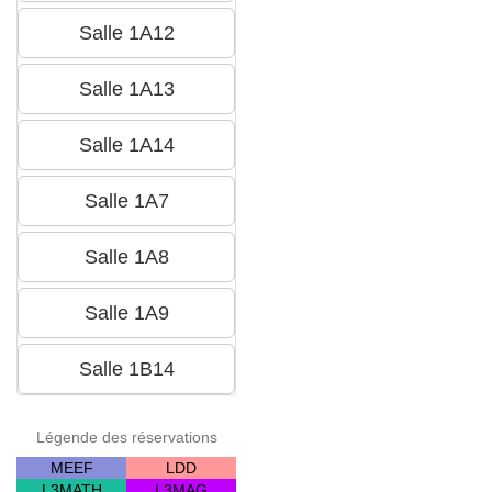
Légende des réservations
MEEF
LDD
L3MATH
L3MAG