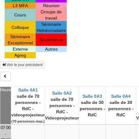
L3 MFA
Réunion
Groupe de
Cours
travail
Séminaire
Colloque
Hebdomadaire
Séminaire
Soutenance
Exceptionnel
Externe
Autres
Agreg
Voir le jour précédent
Heure
Salle 0A1
Salle 0A2
salle de 70
Salle 0A3
Salle 0A4
salle de 70
personnes -
salle de 30
salle de 30
personnes -
RdC -
personnes -
personnes -
RdC -
videoprojecteur
RdC
RdC
Videoprojecteur
V
(70 personnes max.)
07:00
-