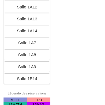
Légende des réservations
MEEF
LDD
L3MATH
L3MAG