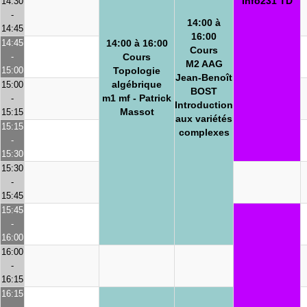
Info231 TD
14:30
-
14:00 à
14:45
16:00
14:45
14:00 à 16:00
Cours
-
Cours
M2 AAG
15:00
Topologie
Jean-Benoît
algébrique
15:00
BOST
m1 mf - Patrick
-
Introduction
Massot
15:15
aux variétés
15:15
complexes
-
15:30
15:30
-
15:45
15:45
-
16:00
16:00
-
16:15
16:15