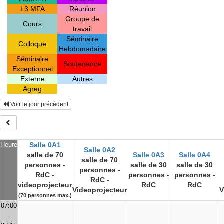
L3 MFA
Réunion
Groupe de
Cours
travail
Séminaire
Colloque
Hebdomadaire
Séminaire
Soutenance
Exceptionnel
Externe
Autres
Agreg
Voir le jour précédent
Heure
Salle 0A1
Salle 0A2
salle de 70
Salle 0A3
Salle 0A4
salle de 70
personnes -
salle de 30
salle de 30
personnes -
RdC -
personnes -
personnes -
RdC -
videoprojecteur
RdC
RdC
Videoprojecteur
V
(70 personnes max.)
07:00
-