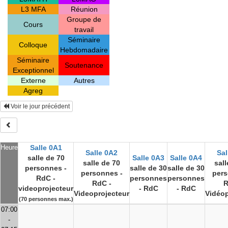
L3 MFA
Réunion
Groupe de
Cours
travail
Séminaire
Colloque
Hebdomadaire
Séminaire
Soutenance
Exceptionnel
Externe
Autres
Agreg
Voir le jour précédent
Heure
Salle 0A1
Salle 0A2
Sal
salle de 70
Salle 0A3
Salle 0A4
salle de 70
sall
personnes -
salle de 30
salle de 30
personnes -
pers
RdC -
personnes
personnes
RdC -
R
videoprojecteur
- RdC
- RdC
Videoprojecteur
Vidéop
(70 personnes max.)
07:00
-