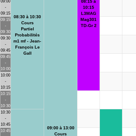
09:00
08:15 à
-
10:15
09:15
L3MAG
08:30 à 10:30
Mag301
09:15
Cours
TD-Gr 2
-
Partiel
09:30
Probabilités
09:30
m1 mf - Jean-
-
François Le
09:45
Gall
09:45
-
10:00
10:00
-
10:15
10:15
-
10:30
10:30
-
10:45
09:00 à 13:00
10:45
Cours