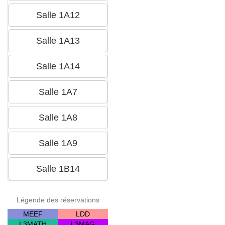
Légende des réservations
MEEF
LDD
L3MATH
L3MAG