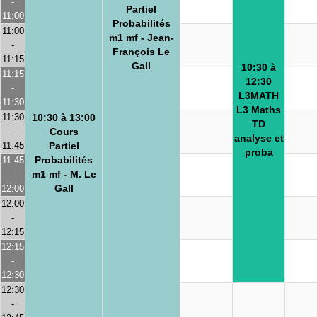
-
Partiel
11:00
Probabilités
11:00
m1 mf - Jean-
-
François Le
11:15
Gall
10:30 à
11:15
12:30
-
L3MATH
11:30
L3 Maths
11:30
10:30 à 13:00
TD
-
Cours
analyse et
11:45
Partiel
proba
Probabilités
11:45
m1 mf - M. Le
-
Gall
12:00
12:00
-
12:15
12:15
-
12:30
12:30
-