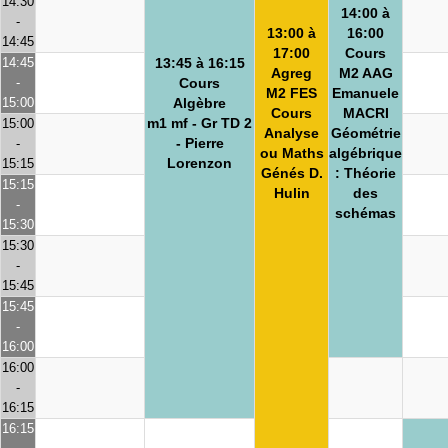
14:30
14:00 à
-
13:00 à
16:00
14:45
17:00
Cours
14:45
13:45 à 16:15
Agreg
M2 AAG
-
Cours
M2 FES
Emanuele
15:00
Algèbre
Cours
MACRI
m1 mf - Gr TD 2
15:00
Analyse
Géométrie
- Pierre
-
ou Maths
algébrique
Lorenzon
15:15
Génés D.
: Théorie
15:15
Hulin
des
-
schémas
15:30
15:30
-
15:45
15:45
-
16:00
16:00
-
16:15
16:15