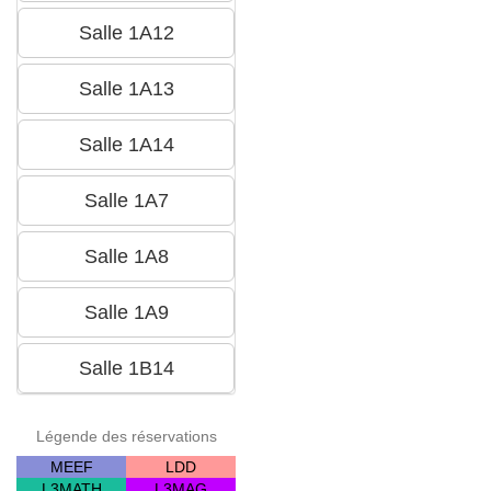
Légende des réservations
MEEF
LDD
L3MATH
L3MAG