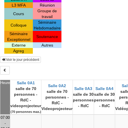
L3 MFA
Réunion
Groupe de
Cours
travail
Séminaire
Colloque
Hebdomadaire
Séminaire
Soutenance
Exceptionnel
Externe
Autres
Agreg
Voir le jour précédent
Heure
Salle 0A1
Salle 0A2
Sal
salle de 70
Salle 0A3
Salle 0A4
salle de 70
sall
personnes -
salle de 30
salle de 30
personnes -
pers
RdC -
personnes
personnes
RdC -
R
videoprojecteur
- RdC
- RdC
Videoprojecteur
Vidéop
(70 personnes max.)
07:00
-