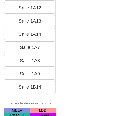
Légende des réservations
MEEF
LDD
L3MATH
L3MAG