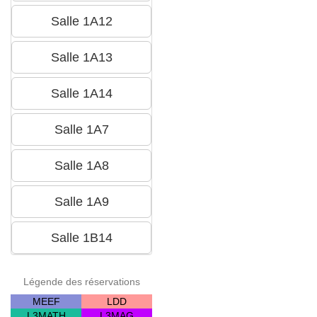
Légende des réservations
MEEF
LDD
L3MATH
L3MAG