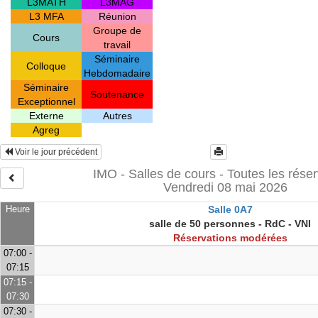
L3MATH
L3MAG
L3 MFA
Réunion
Groupe de
Cours
travail
Séminaire
Colloque
Hebdomadaire
Séminaire
Soutenance
Exceptionnel
Externe
Autres
Agreg
Voir le jour précédent
IMO - Salles de cours - Toutes les réser
Vendredi 08 mai 2026
Heure
Salle 0A7
salle de 50 personnes - RdC - VNI
Réservations modérées
07:00 -
07:15
07:15 -
07:30
07:30 -