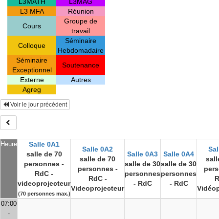
L3MATH
L3MAG
L3 MFA
Réunion
Groupe de
Cours
travail
Séminaire
Colloque
Hebdomadaire
Séminaire
Soutenance
Exceptionnel
Externe
Autres
Agreg
Voir le jour précédent
Heure
Salle 0A1
Salle 0A2
Sal
salle de 70
Salle 0A3
Salle 0A4
salle de 70
sall
personnes -
salle de 30
salle de 30
personnes -
pers
RdC -
personnes
personnes
RdC -
R
videoprojecteur
- RdC
- RdC
Videoprojecteur
Vidéop
(70 personnes max.)
07:00
-