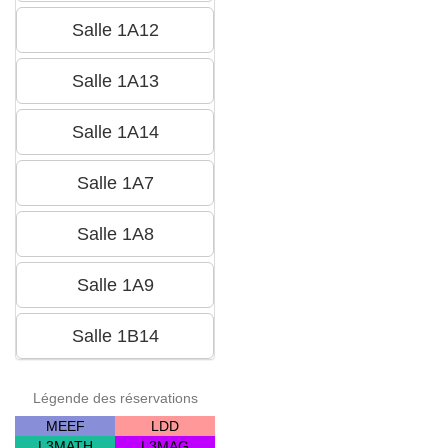
Légende des réservations
MEEF
LDD
L3MATH
L3MAG