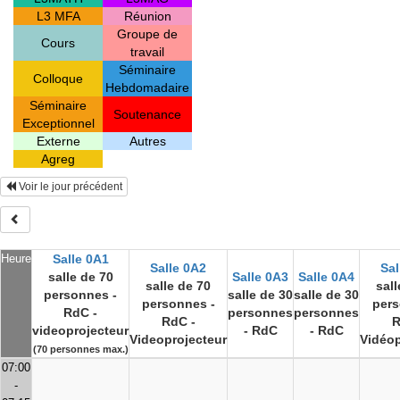
L3 MFA
Réunion
Groupe de
Cours
travail
Séminaire
Colloque
Hebdomadaire
Séminaire
Soutenance
Exceptionnel
Externe
Autres
Agreg
Voir le jour précédent
Heure
Salle 0A1
Salle 0A2
Sal
salle de 70
Salle 0A3
Salle 0A4
salle de 70
sall
personnes -
salle de 30
salle de 30
personnes -
pers
RdC -
personnes
personnes
RdC -
R
videoprojecteur
- RdC
- RdC
Videoprojecteur
Vidéop
(70 personnes max.)
07:00
-