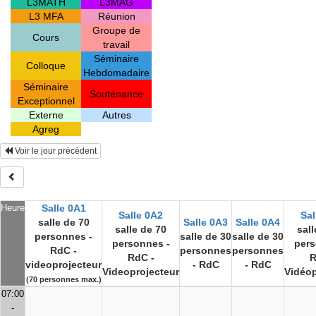
L3MATH
L3MAG
L3 MFA
Réunion
Groupe de
Cours
travail
Séminaire
Colloque
Hebdomadaire
Séminaire
Soutenance
Exceptionnel
Externe
Autres
Agreg
Voir le jour précédent
Heure
Salle 0A1
Salle 0A2
Sal
salle de 70
Salle 0A3
Salle 0A4
salle de 70
sall
personnes -
salle de 30
salle de 30
personnes -
pers
RdC -
personnes
personnes
RdC -
R
videoprojecteur
- RdC
- RdC
Videoprojecteur
Vidéop
(70 personnes max.)
07:00
-