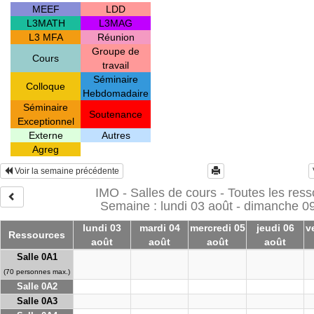
MEEF
LDD
L3MATH
L3MAG
L3 MFA
Réunion
Groupe de
Cours
travail
Séminaire
Colloque
Hebdomadaire
Séminaire
Soutenance
Exceptionnel
Externe
Autres
Agreg
Voir la semaine précédente
IMO - Salles de cours - Toutes les res
Semaine : lundi 03 août - dimanche 0
lundi 03
mardi 04
mercredi 05
jeudi 06
v
Ressources
août
août
août
août
Salle 0A1
(70 personnes max.)
Salle 0A2
Salle 0A3