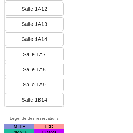
Légende des réservations
MEEF
LDD
L3MATH
L3MAG